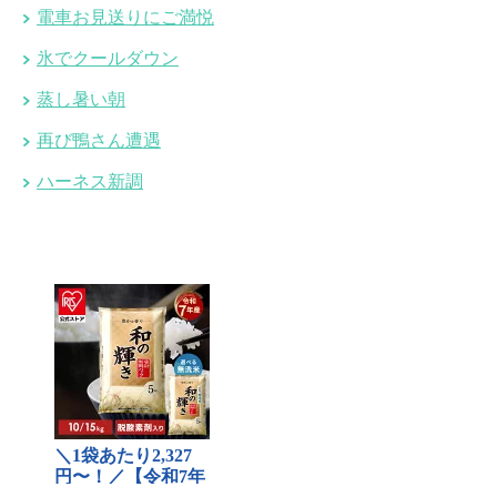
電車お見送りにご満悦
氷でクールダウン
蒸し暑い朝
再び鴨さん遭遇
ハーネス新調