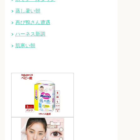
蒸し暑い朝
再び鴨さん遭遇
ハーネス新調
肌寒い朝