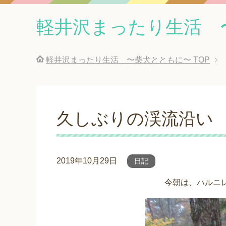
軽井沢まったり生活 
軽井沢まったり生活 〜柴犬とともに〜
TOP
久しぶりの渓流沿い
2019年10月29日
日記
今朝は、ハルニ