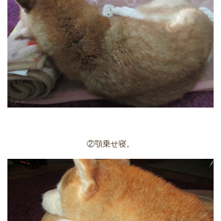
②顎乗せ寝。