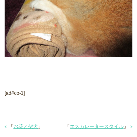
[ad#co-1]
「
お花と柴犬
」
「
エスカレータースタイル
」