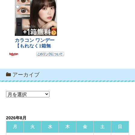
アーカイブ
ア
ー
カ
イ
2026年8月
ブ
月
火
水
木
金
土
日