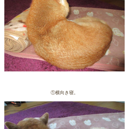
①横向き寝。