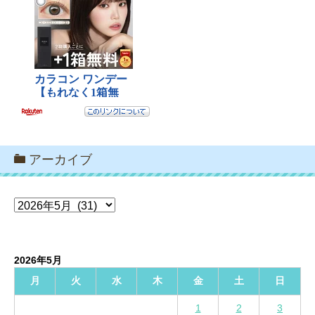
アーカイブ
ア
ー
カ
イ
2026年5月
ブ
月
火
水
木
金
土
日
1
2
3