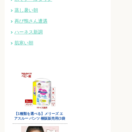
蒸し暑い朝
再び鴨さん遭遇
ハーネス新調
肌寒い朝