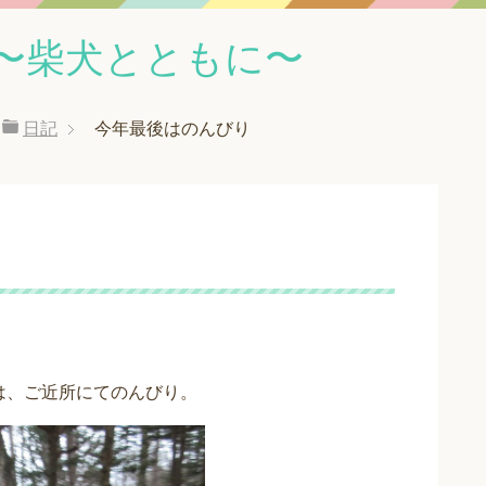
〜柴犬とともに〜
日記
今年最後はのんびり
は、ご近所にてのんびり。