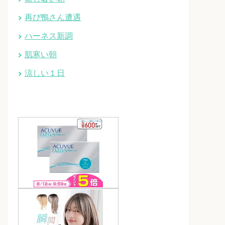
再び鴨さん遭遇
ハーネス新調
肌寒い朝
涼しい１日