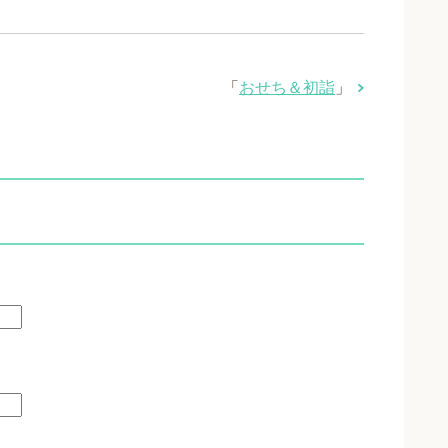
「
おせち＆初詣
」