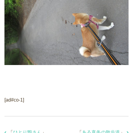
[ad#co-1]
「
ひとり鴨さん
」
「
ある真冬の散歩道
」