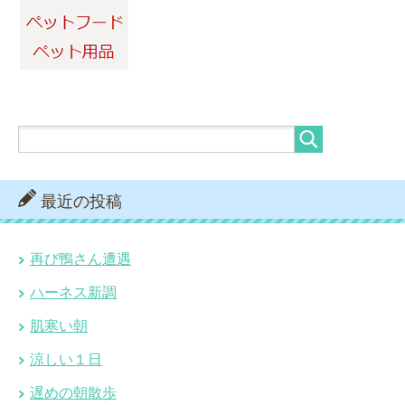
最近の投稿
再び鴨さん遭遇
ハーネス新調
肌寒い朝
涼しい１日
遅めの朝散歩