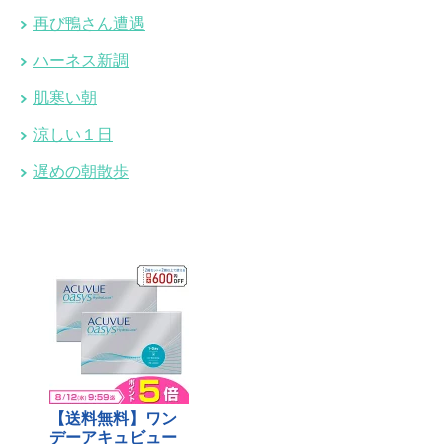
再び鴨さん遭遇
ハーネス新調
肌寒い朝
涼しい１日
遅めの朝散歩