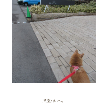
渓流沿いへ。