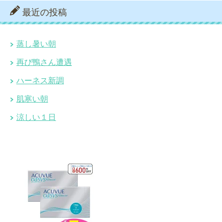
最近の投稿
蒸し暑い朝
再び鴨さん遭遇
ハーネス新調
肌寒い朝
涼しい１日