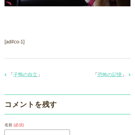
[ad#co-1]
「
子鴨の自立
」
「
恐怖の記憶
」
コメントを残す
名前
(必須)