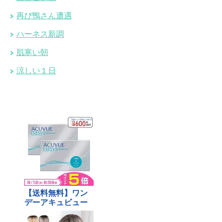
再び鴨さん遭遇
ハーネス新調
肌寒い朝
涼しい１日