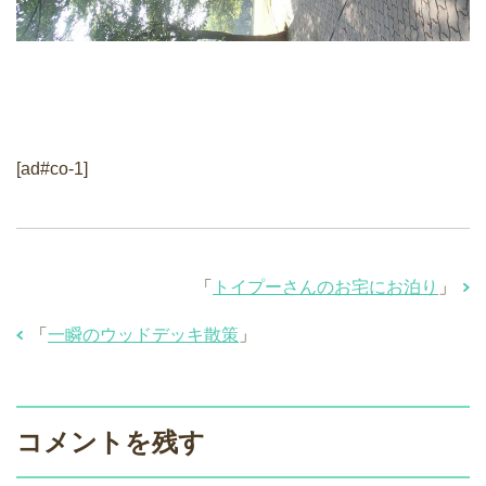
[ad#co-1]
「
トイプーさんのお宅にお泊り
」
「
一瞬のウッドデッキ散策
」
コメントを残す