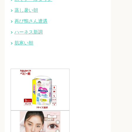
蒸し暑い朝
再び鴨さん遭遇
ハーネス新調
肌寒い朝