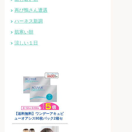
再び鴨さん遭遇
ハーネス新調
肌寒い朝
涼しい１日