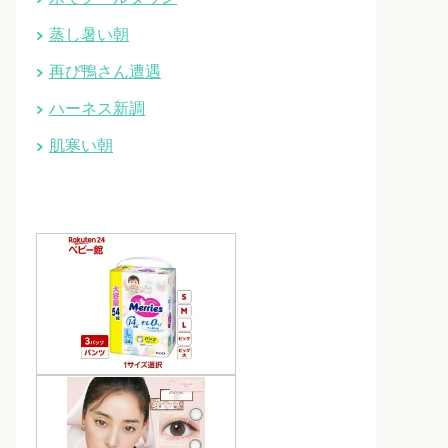
蒸し暑い朝
再び鴨さん遭遇
ハーネス新調
肌寒い朝