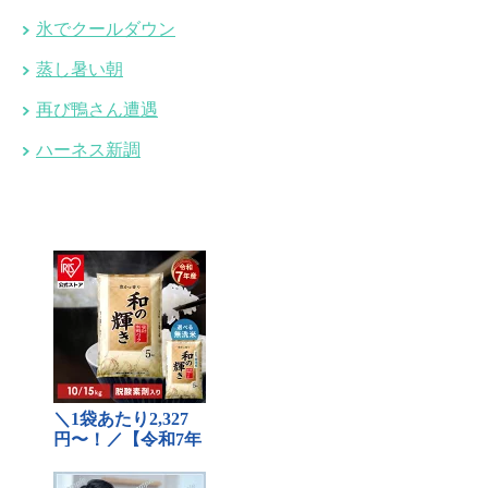
氷でクールダウン
蒸し暑い朝
再び鴨さん遭遇
ハーネス新調