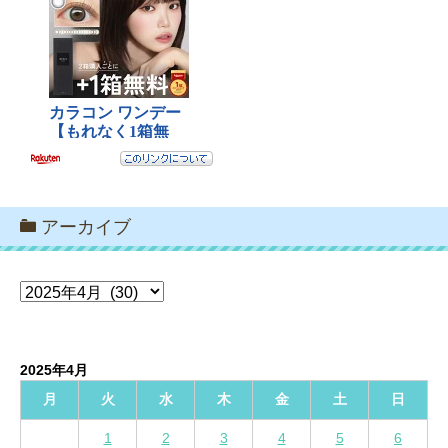
アーカイブ
ア
ー
カ
イ
2025年4月
ブ
月
火
水
木
金
土
日
1
2
3
4
5
6