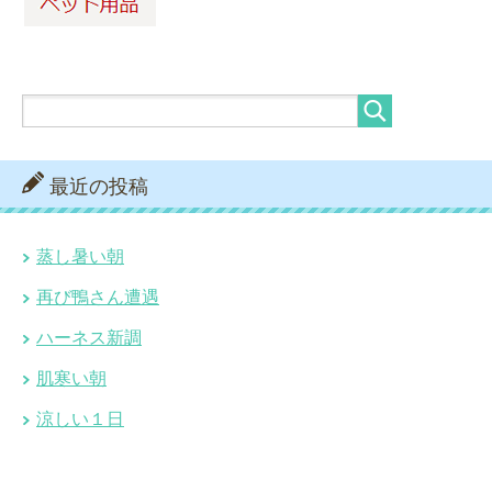
最近の投稿
蒸し暑い朝
再び鴨さん遭遇
ハーネス新調
肌寒い朝
涼しい１日