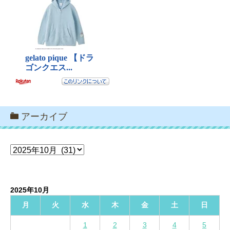
アーカイブ
ア
ー
カ
イ
2025年10月
ブ
月
火
水
木
金
土
日
1
2
3
4
5