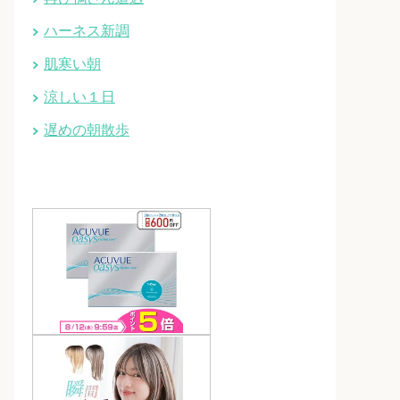
ハーネス新調
肌寒い朝
涼しい１日
遅めの朝散歩