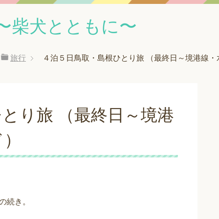
〜柴犬とともに〜
旅行
４泊５日鳥取・島根ひとり旅 （最終日～境港線・
とり旅 （最終日～境港
ド）
の続き。