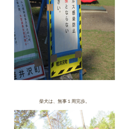
柴犬は、無事１周完歩。