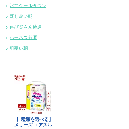
氷でクールダウン
蒸し暑い朝
再び鴨さん遭遇
ハーネス新調
肌寒い朝