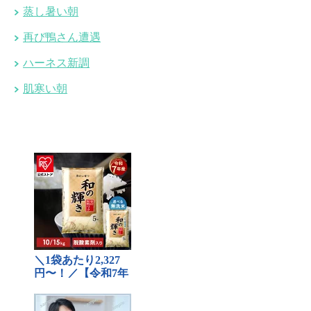
蒸し暑い朝
再び鴨さん遭遇
ハーネス新調
肌寒い朝