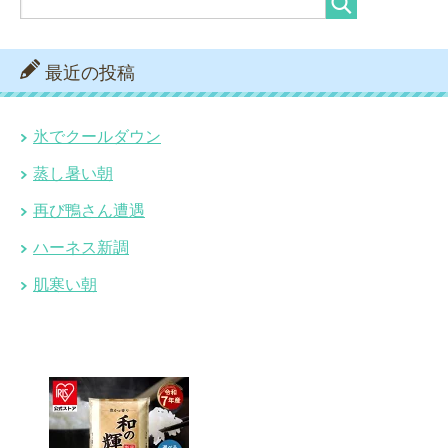
最近の投稿
氷でクールダウン
蒸し暑い朝
再び鴨さん遭遇
ハーネス新調
肌寒い朝