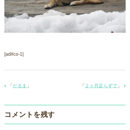
[ad#co-1]
「
だるま
」
「
２ヶ月足らずで
」
コメントを残す