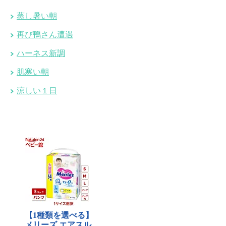
蒸し暑い朝
再び鴨さん遭遇
ハーネス新調
肌寒い朝
涼しい１日