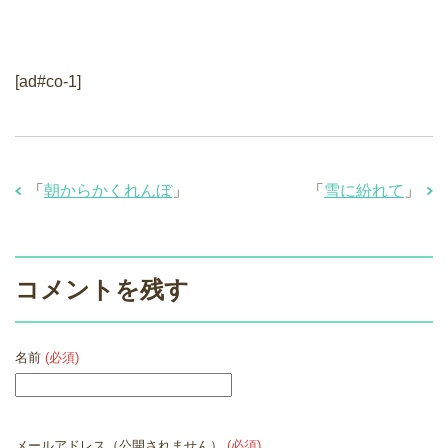
[ad#co-1]
「
朝からかくれんぼ
」
「
雪に紛れて
」
コメントを残す
名前
(必須)
メールアドレス（公開されません）
(必須)