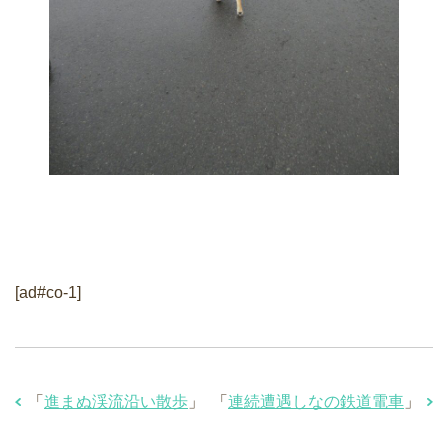
[ad#co-1]
「
進まぬ渓流沿い散歩
」
「
連続遭遇しなの鉄道電車
」