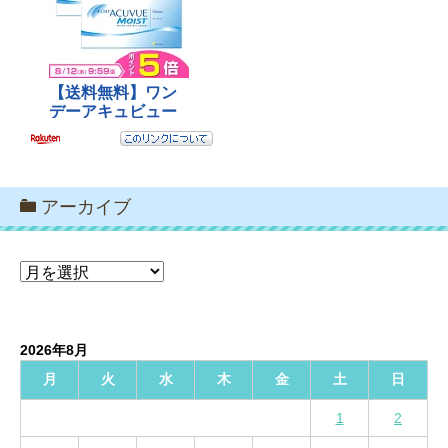
アーカイブ
ア
ー
カ
イ
2026年8月
ブ
月
火
水
木
金
土
日
1
2