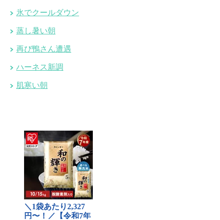
氷でクールダウン
蒸し暑い朝
再び鴨さん遭遇
ハーネス新調
肌寒い朝