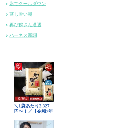
氷でクールダウン
蒸し暑い朝
再び鴨さん遭遇
ハーネス新調