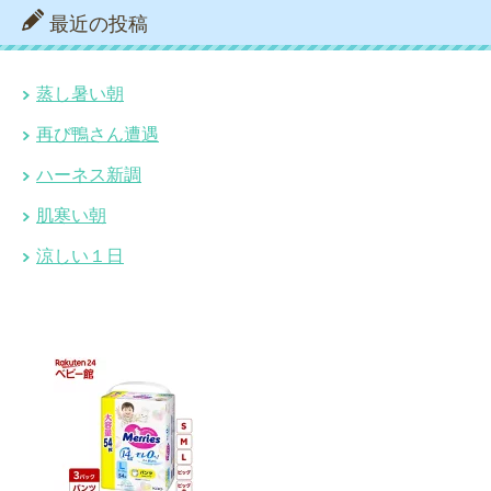
最近の投稿
蒸し暑い朝
再び鴨さん遭遇
ハーネス新調
肌寒い朝
涼しい１日