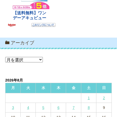
アーカイブ
ア
ー
カ
イ
2026年8月
ブ
月
火
水
木
金
土
日
1
2
3
4
5
6
7
8
9