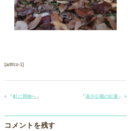
[ad#co-1]
「
町に買物へ
」
「
湯川公園の紅葉
」
コメントを残す