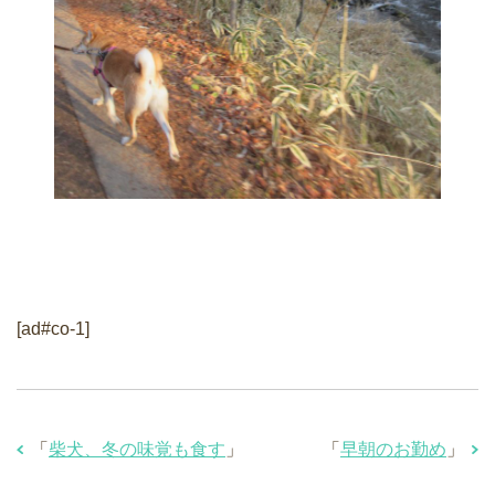
[ad#co-1]
「
柴犬、冬の味覚も食す
」
「
早朝のお勤め
」