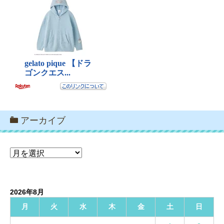
アーカイブ
ア
ー
カ
イ
2026年8月
ブ
月
火
水
木
金
土
日