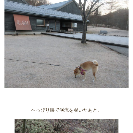
へっぴり腰で渓流を覗いたあと、