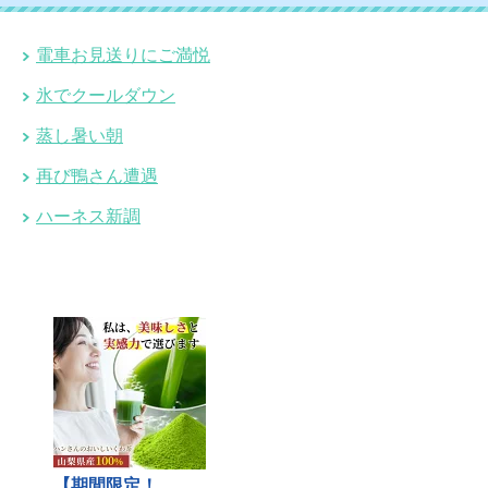
電車お見送りにご満悦
氷でクールダウン
蒸し暑い朝
再び鴨さん遭遇
ハーネス新調