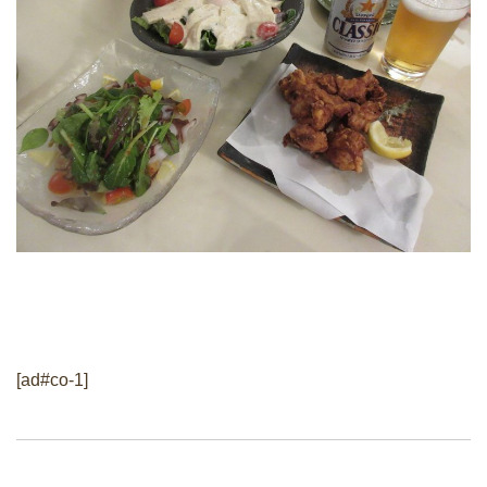
[ad#co-1]