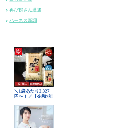
再び鴨さん遭遇
ハーネス新調