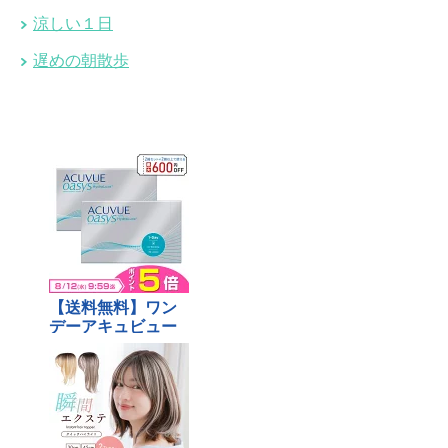
涼しい１日
遅めの朝散歩