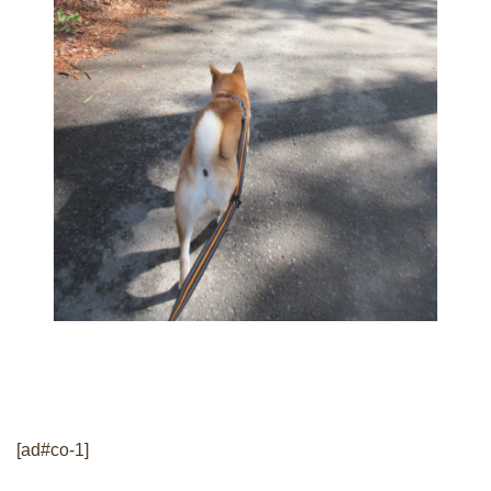
[ad#co-1]