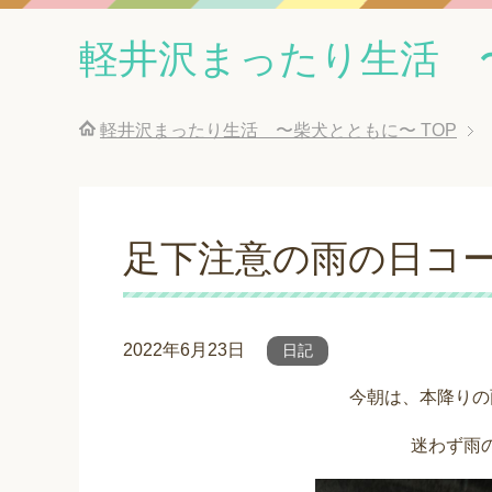
軽井沢まったり生活 
軽井沢まったり生活 〜柴犬とともに〜
TOP
足下注意の雨の日コ
2022年6月23日
日記
今朝は、本降りの
迷わず雨