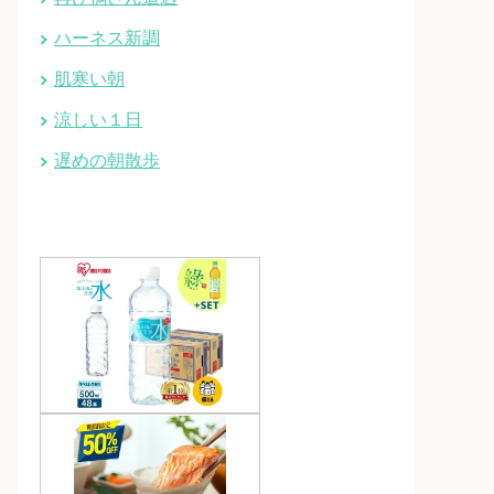
ハーネス新調
肌寒い朝
涼しい１日
遅めの朝散歩