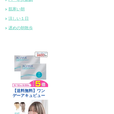
肌寒い朝
涼しい１日
遅めの朝散歩