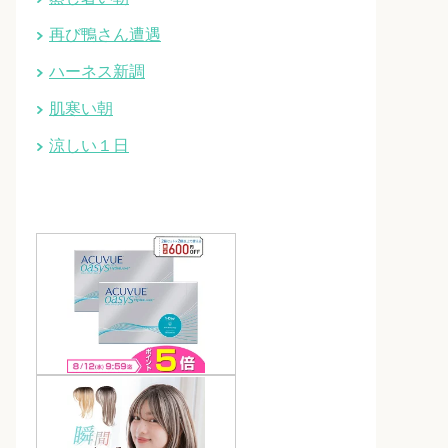
再び鴨さん遭遇
ハーネス新調
肌寒い朝
涼しい１日