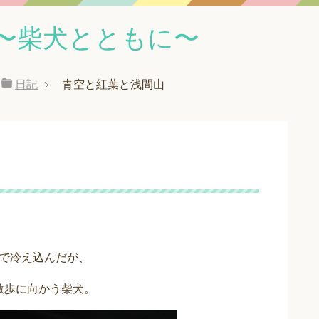
〜柴犬とともに〜
日記
青空と紅葉と浅間山
で冷え込んだが、
散歩に向かう柴犬。