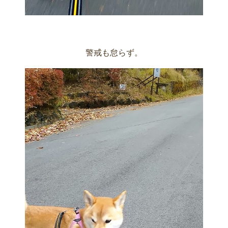
警戒も怠らず。