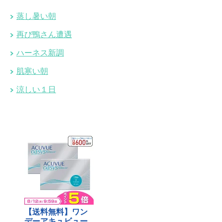
蒸し暑い朝
再び鴨さん遭遇
ハーネス新調
肌寒い朝
涼しい１日