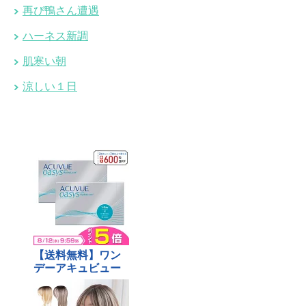
再び鴨さん遭遇
ハーネス新調
肌寒い朝
涼しい１日