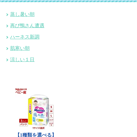
蒸し暑い朝
再び鴨さん遭遇
ハーネス新調
肌寒い朝
涼しい１日