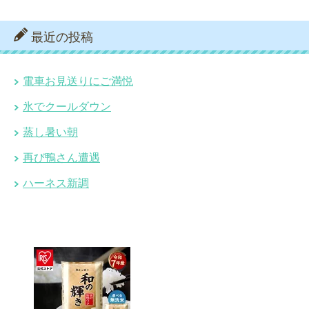
最近の投稿
電車お見送りにご満悦
氷でクールダウン
蒸し暑い朝
再び鴨さん遭遇
ハーネス新調