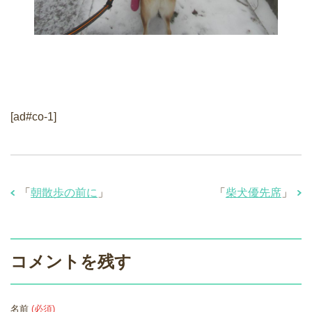
[ad#co-1]
「
朝散歩の前に
」
「
柴犬優先席
」
コメントを残す
名前
(必須)