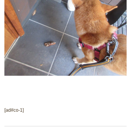
[ad#co-1]