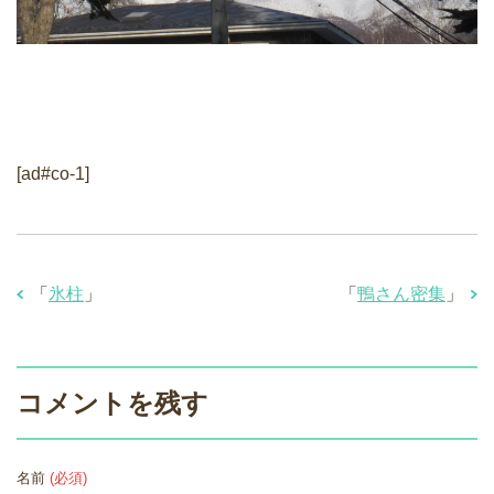
[ad#co-1]
「
氷柱
」
「
鴨さん密集
」
コメントを残す
名前
(必須)