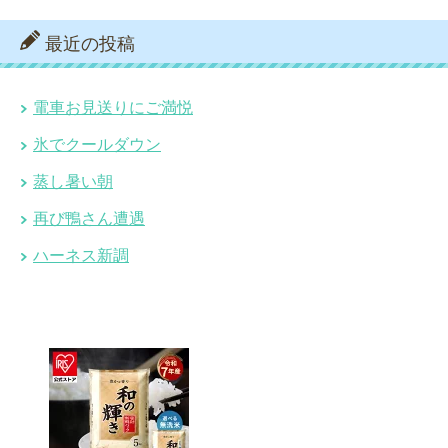
最近の投稿
電車お見送りにご満悦
氷でクールダウン
蒸し暑い朝
再び鴨さん遭遇
ハーネス新調