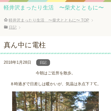
軽井沢まったり生活 〜柴犬とともに〜
軽井沢まったり生活 〜柴犬とともに〜
TOP
日記
真ん中に電柱
2018年1月28日
日記
今朝はご近所を散歩。
８時過ぎで日差しは暖かいが、気温は氷点下７℃。