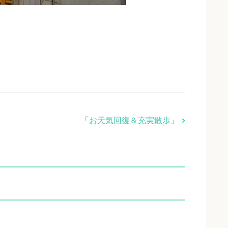
「
お天気回復＆充実散歩
」