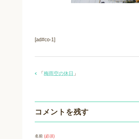
[ad#co-1]
「
梅雨空の休日
」
コメントを残す
名前
(必須)