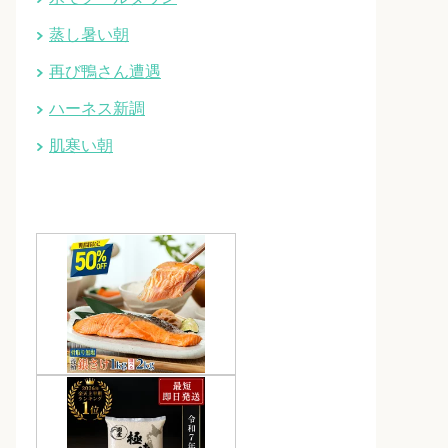
蒸し暑い朝
再び鴨さん遭遇
ハーネス新調
肌寒い朝