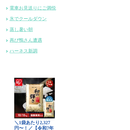
電車お見送りにご満悦
氷でクールダウン
蒸し暑い朝
再び鴨さん遭遇
ハーネス新調