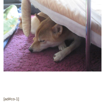
[ad#co-1]