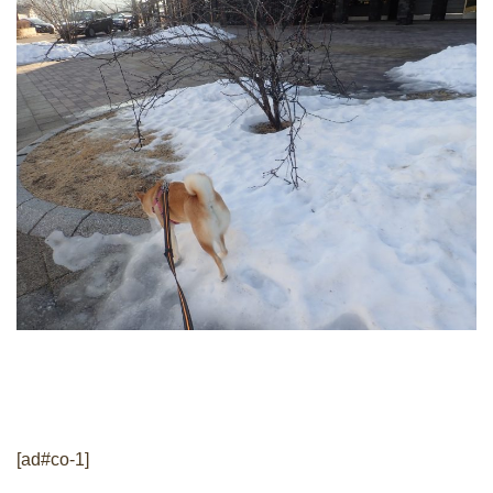
[ad#co-1]