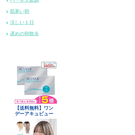
ハーネス新調
肌寒い朝
涼しい１日
遅めの朝散歩