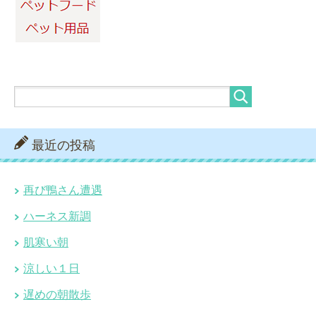
最近の投稿
再び鴨さん遭遇
ハーネス新調
肌寒い朝
涼しい１日
遅めの朝散歩