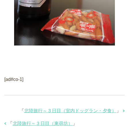
[ad#co-1]
「
北陸旅行～３日目（室内ドッグラン・夕食）
」
「
北陸旅行～３日目（東尋坊）
」