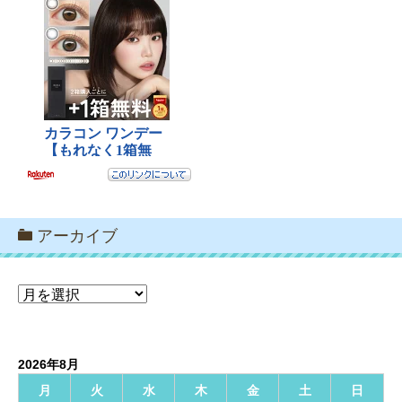
アーカイブ
ア
ー
カ
イ
2026年8月
ブ
月
火
水
木
金
土
日