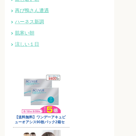
再び鴨さん遭遇
ハーネス新調
肌寒い朝
涼しい１日