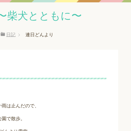
〜柴犬とともに〜
日記
連日どんより
か雨は止んだので、
公園で散歩。