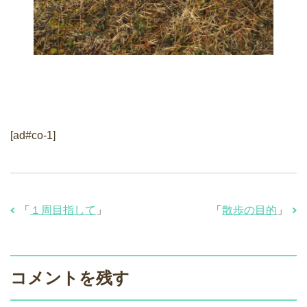
[ad#co-1]
「
１周目指して
」
「
散歩の目的
」
コメントを残す