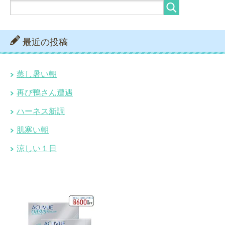
最近の投稿
蒸し暑い朝
再び鴨さん遭遇
ハーネス新調
肌寒い朝
涼しい１日