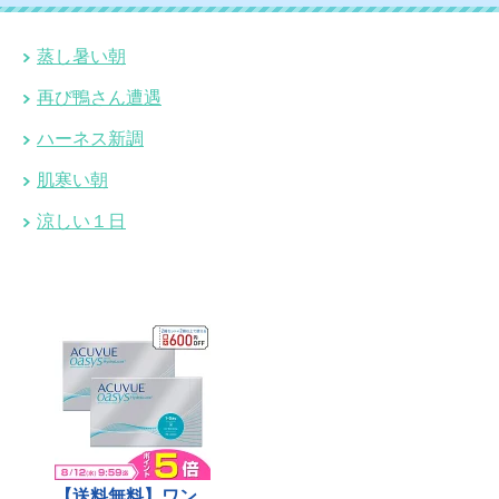
蒸し暑い朝
再び鴨さん遭遇
ハーネス新調
肌寒い朝
涼しい１日