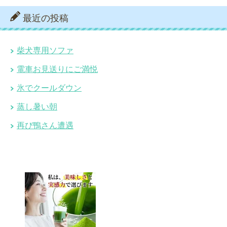
最近の投稿
柴犬専用ソファ
電車お見送りにご満悦
氷でクールダウン
蒸し暑い朝
再び鴨さん遭遇