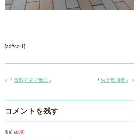
[ad#co-1]
「
雪窓公園で散歩
」
「
お天気回復
」
コメントを残す
名前
(必須)