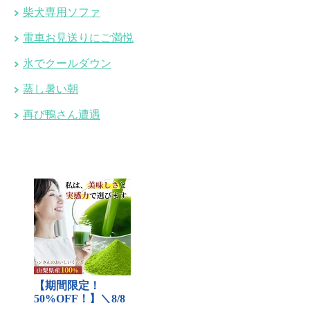
柴犬専用ソファ
電車お見送りにご満悦
氷でクールダウン
蒸し暑い朝
再び鴨さん遭遇